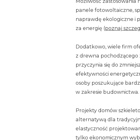
Możliwość zastosowania n
panele fotowoltaiczne, s
naprawdę ekologiczne i 
za energię (
poznaj szczeg
Dodatkowo, wiele firm of
z drewna pochodzącego 
przyczynia się do zmniej
efektywności energetycz
osoby poszukujące bardz
w zakresie budownictwa.
Projekty domów szkieletow
alternatywą dla tradycy
elastyczność projektowan
tylko ekonomicznym wybo