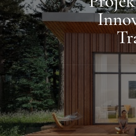
Proje
Inno
Tr