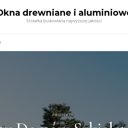
Okna drewniane i aluminiow
Stolarka budowlana najwyższej jakości
y
PROJEKTY