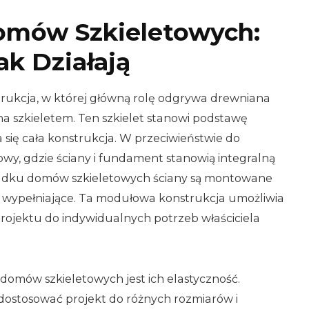
omów Szkieletowych:
ak Działają
rukcja, w której główną rolę odgrywa drewniana
 szkieletem. Ten szkielet stanowi podstawę
 się cała konstrukcja. W przeciwieństwie do
y, gdzie ściany i fundament stanowią integralną
padku domów szkieletowych ściany są montowane
y wypełniające. Ta modułowa konstrukcja umożliwia
projektu do indywidualnych potrzeb właściciela
domów szkieletowych jest ich elastyczność.
dostosować projekt do różnych rozmiarów i