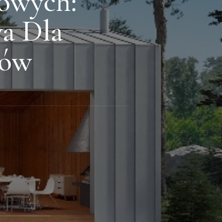
owych:
a Dla
ków