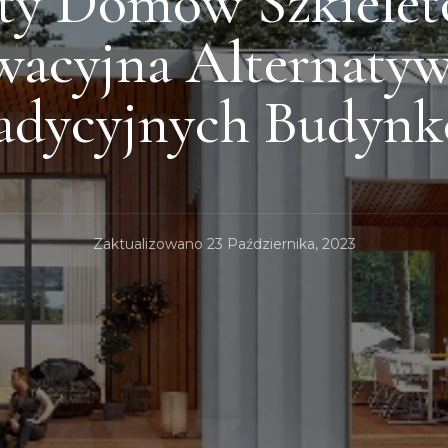
kty Domów Szkielet
wacyjna Alternatyw
adycyjnych Budyn
Zaktualizowano
23 Października, 2023