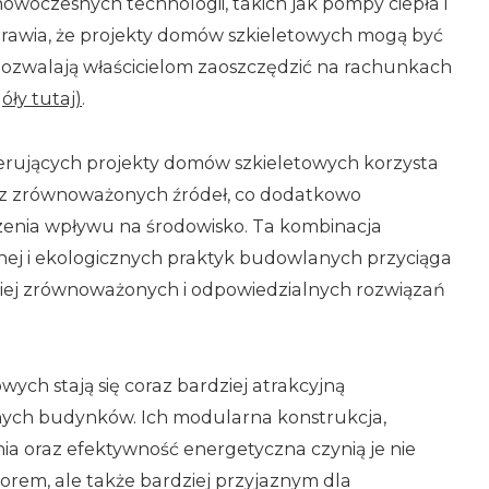
owoczesnych technologii, takich jak pompy ciepła i
prawia, że ​​projekty domów szkieletowych mogą być
pozwalają właścicielom zaoszczędzić na rachunkach
óły tutaj)
.
erujących projekty domów szkieletowych korzysta
z zrównoważonych źródeł, co dodatkowo
szenia wpływu na środowisko. Ta kombinacja
nej i ekologicznych praktyk budowlanych przyciąga
iej zrównoważonych i odpowiedzialnych rozwiązań
ych stają się coraz bardziej atrakcyjną
jnych budynków. Ich modularna konstrukcja,
ia oraz efektywność energetyczna czynią je nie
rem, ale także bardziej przyjaznym dla